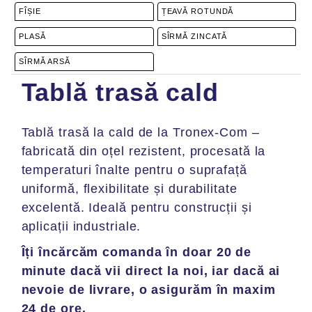
FÎȘIE
ȚEAVĂ ROTUNDĂ
PLASĂ
SÎRMĂ ZINCATĂ
SÎRMĂ ARSĂ
Tablă trasă cald
Tablă trasă la cald de la Tronex-Com –
fabricată din oțel rezistent, procesată la
temperaturi înalte pentru o suprafață
uniformă, flexibilitate și durabilitate
excelentă. Ideală pentru construcții și
aplicații industriale.
ul
Total
Îți încărcăm comanda în doar 20 de
minute dacă vii direct la noi, iar dacă ai
nevoie de livrare, o asigurăm în maxim
24 de ore.