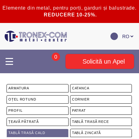
Elemente din metal, pentru porți, garduri și balustrade.
REDUCERE 10-25%.
0
Solicită un Apel
ARMATURA
CATANCA
OȚEL ROTUND
CORNIER
PROFIL
PATRAT
ȚEAVĂ PĂTRATĂ
TABLĂ TRASĂ RECE
TABLĂ TRASĂ CALD
TABLĂ ZINCATĂ