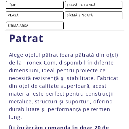
FÎȘIE
ȚEAVĂ ROTUNDĂ
PLASĂ
SÎRMĂ ZINCATĂ
mărul
Total
SÎRMĂ ARSĂ
Patrat
Alege oțelul pătrat (bara pătrată din oțel)
de la Tronex-Com, disponibil în diferite
dimensiuni, ideal pentru proiecte ce
necesită rezistență și stabilitate. Fabricat
din oțel de calitate superioară, acest
material este perfect pentru construcții
metalice, structuri și suporturi, oferind
durabilitate și performanță pe termen
lung.
Îți încărcăm comanda în doar 20 de