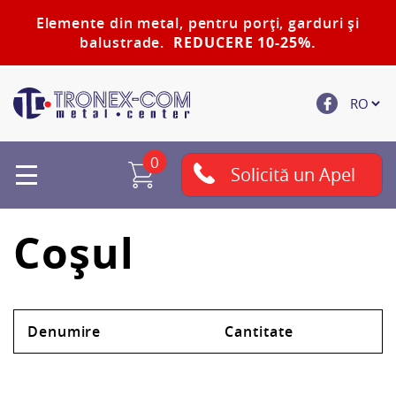
Elemente din metal, pentru porți, garduri și
balustrade.
REDUCERE 10-25%.
0
Solicită un Apel
Coșul
mărul
Total
Denumire
Cantitate