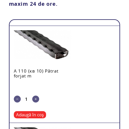
maxim 24 de ore.
mărul
Total
A 110 (кв 10) Pătrat
forjat m
Adaugă în coș