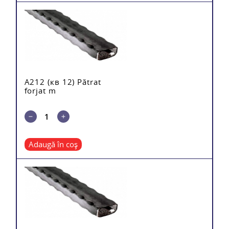
A212 (кв 12) Pătrat
forjat m
Adaugă în coș