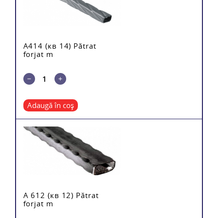
A414 (кв 14) Pătrat
forjat m
Adaugă în coș
A 612 (кв 12) Pătrat
forjat m