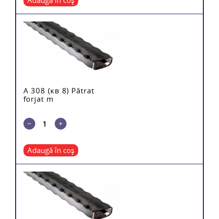
Adaugă în coș
A 308 (кв 8) Pătrat
forjat m
Adaugă în coș