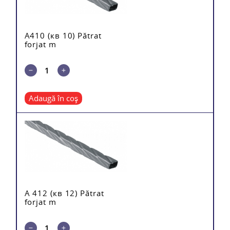
A410 (кв 10) Pătrat
forjat m
Adaugă în coș
A 412 (кв 12) Pătrat
forjat m