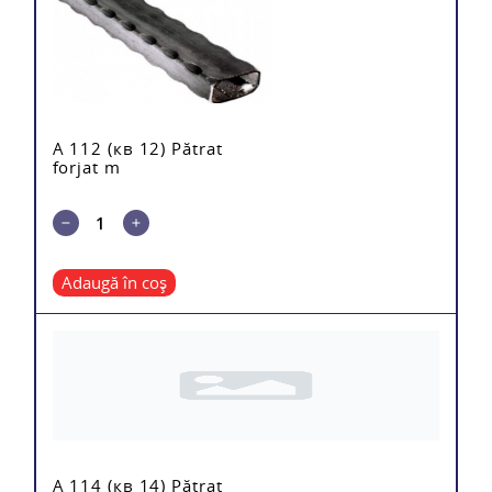
A 112 (кв 12) Pătrat
forjat m
Adaugă în coș
A 114 (кв 14) Pătrat