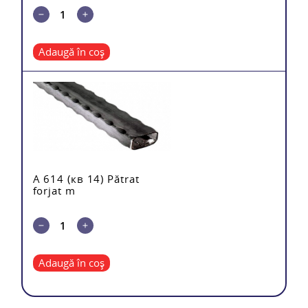
Adaugă în coș
A 614 (кв 14) Pătrat
forjat m
Adaugă în coș