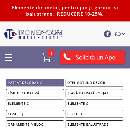
Elemente din metal, pentru porți, garduri și
balustrade.
REDUCERE 10-25%.
0
Solicită un Apel
PĂTRAT DECORATIV
OȚEL ROTUND DECOR
FÎȘIE DECORATIVĂ
ȚEAVĂ PĂTRATĂ FORJAT
ELEMENTE C
ELEMENTE S
COȘULEȚE
CERCURI
ORNAMENTE MIJLOC
ELEMENTE BALUSTRADE