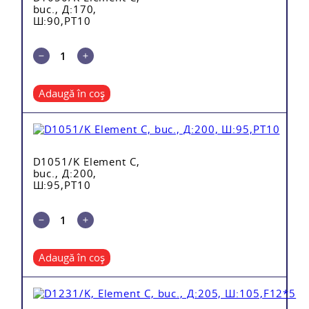
buc., Д:170,
Ш:90,PT10
Adaugă în coș
D1051/K Element C,
buc., Д:200,
Ш:95,PT10
Adaugă în coș