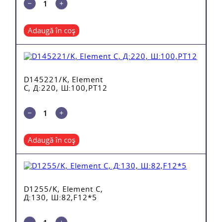
Adaugă în coș
D145221/K, Element
C, Д:220, Ш:100,PT12
Adaugă în coș
D1255/K, Element C,
Д:130, Ш:82,F12*5