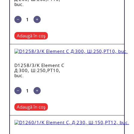
buc.
Adaugă în coș
D1258/3/K Element C
Д:300, Ш:250,PT10,
buc.
Adaugă în coș