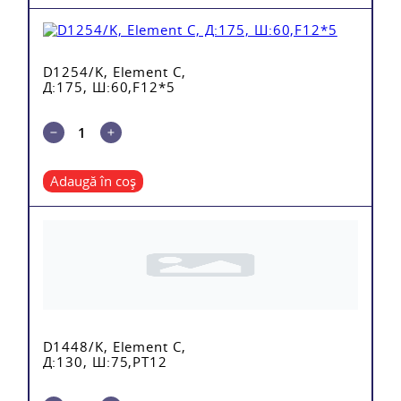
D1254/K, Element C,
Д:175, Ш:60,F12*5
Adaugă în coș
D1448/K, Element C,
Д:130, Ш:75,PT12