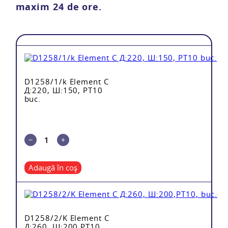
maxim 24 de ore.
D1258/1/k Element C
Д:220, Ш:150, PT10
buc.
Adaugă în coș
mărul
Total
D1258/2/K Element C
Д:260, Ш:200,PT10,