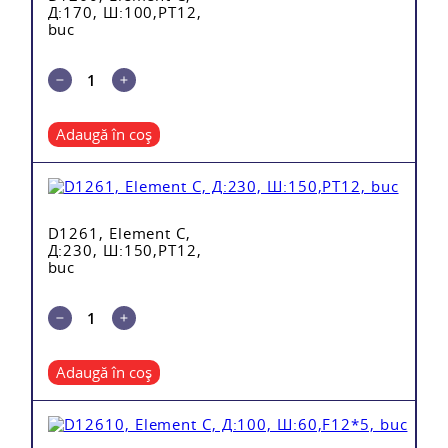
Д:170, Ш:100,PT12,
buc
Adaugă în coș
D1261, Element C,
Д:230, Ш:150,PT12,
buc
Adaugă în coș