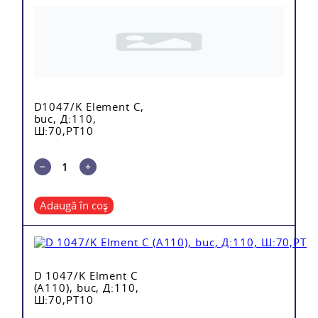
D1047/K Element C,
buc, Д:110,
Ш:70,PT10
Adaugă în coș
D 1047/K Elment C
(A110), buc, Д:110,
Ш:70,PT10