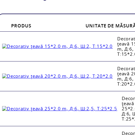
PRODUS
UNITATE DE MĂSUR
Decorat
țeavă 1
m, Д:6,
Т:15*2.
Decorat
țeavă 2
m, Д:6,
Т:20*2.
Decor
țeavă
25*2.
Д:6, 
Т:25*
Decor