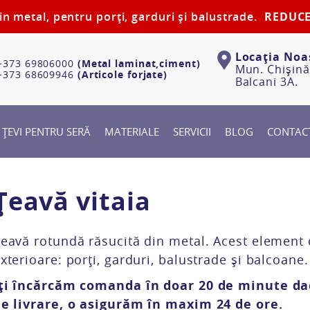
n metal, pentru porți, garduri și balustrade.
REDUCE
Locația Noa
373 69806000
(Metal laminat,ciment)
Mun. Chișină
373 68609946
(Articole forjate)
Balcani 3A.
ȚEVI PENTRU SERĂ
MATERIALE
SERVICII
BLOG
CONTAC
Țeavă vitaia
eavă rotundă răsucită din metal. Acest element d
xterioare: porți, garduri, balustrade și balcoane.
ți încărcăm comanda în doar 20 de minute dacă
e livrare, o asigurăm în maxim 24 de ore.