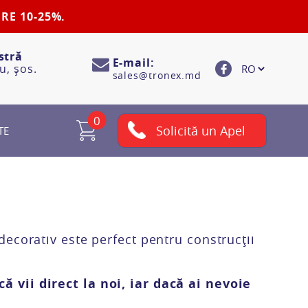
RE 10-25%.
stră
E-mail:
u, șos.
sales@tronex.md
0
Solicită un Apel
TE
ecorativ este perfect pentru construcții
 vii direct la noi, iar dacă ai nevoie