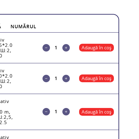
Ă
NUMĂRUL
iv
5*2.0
Adaugă în coș
 Ш:2,
0
iv
0*2.0
Adaugă în coș
 Ш:2,
0
ativ
0 m,
Adaugă în coș
Ш:2,5,
2.5
ativ