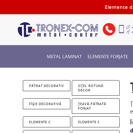
Elemente di
+
+
METAL LAMINAT
ELEMENTE FORJATE
PĂTRAT DECORATIV
OȚEL ROTUND
DECOR
Ț
FÎȘIE DECORATIVĂ
ȚEAVĂ PĂTRATĂ
FORJAT
e
Î
ELEMENTE C
ELEMENTE S
d