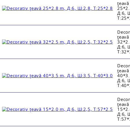
țeavă
25*2.
Д:6, 
Т:25*
Decor
țeavă
32*2.
Д:6, 
Т:32*
Decor
țeavă
40*3.
Д:6, 
Т:40*
Decor
țeavă
15*2.
Д:6, 
Т:57*