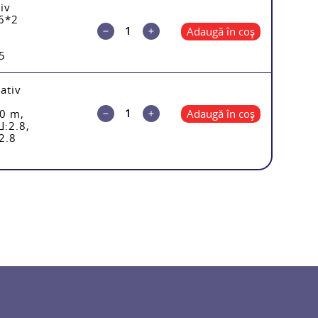
iv
76*2
Adaugă în coș
5
ativ
0 m,
Adaugă în coș
Ш:2.8,
2.8