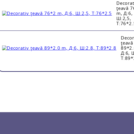
Decorat
țeavă 
m, Д:6,
Ш:2,5,
Т:76*2.
Decor
țeavă
89*2.
Д:6, 
Т:89*