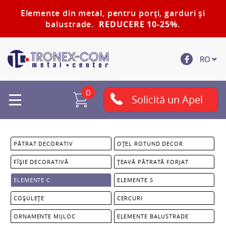
Elemente din metal, pentru porți, garduri și
balustrade.
REDUCERE 10-25%.
0
Solicită un Apel
PĂTRAT DECORATIV
OȚEL ROTUND DECOR
FÎȘIE DECORATIVĂ
ȚEAVĂ PĂTRATĂ FORJAT
ELEMENTE C
ELEMENTE S
COȘULEȚE
CERCURI
ORNAMENTE MIJLOC
ELEMENTE BALUSTRADE