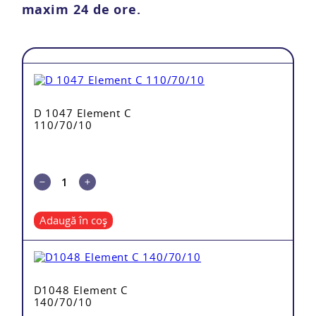
maxim 24 de ore.
D 1047 Element C
110/70/10
Adaugă în coș
mărul
Total
D1048 Element C
140/70/10