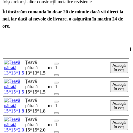
foișoarelor și altor construcții metalice rezistente.
Îți încărcăm comanda în doar 20 de minute dacă vii direct la
noi, iar dacă ai nevoie de livrare, o asigurăm în maxim 24 de
ore.
P
Țeavă
Adaugă
pătrată
m
în coș
13*13*1.5
Țeavă
Adaugă
pătrată
m
în coș
15*15*1.5
Țeavă
Adaugă
pătrată
m
în coș
15*15*1.8
Țeavă
Adaugă
pătrată
m
în coș
15*15*2.0