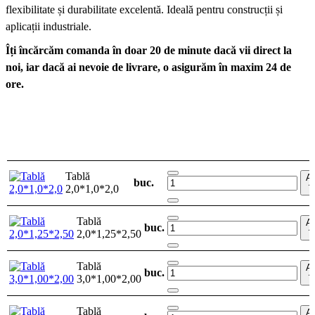
flexibilitate și durabilitate excelentă. Ideală pentru construcții și
aplicații industriale.
Îți încărcăm comanda în doar 20 de minute dacă vii direct la
noi, iar dacă ai nevoie de livrare, o asigurăm în maxim 24 de
ore.
Tablă
A
buc.
2,0*1,0*2,0
î
Tablă
A
buc.
2,0*1,25*2,50
î
Tablă
A
buc.
3,0*1,00*2,00
î
Tablă
A