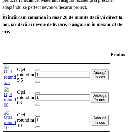
prelucrări mecanice. Materialul asigură rezistență și precizie,
adaptându-se perfect nevoilor fiecărui proiect.
Îți încărcăm comanda în doar 20 de minute dacă vii direct la
noi, iar dacă ai nevoie de livrare, o asigurăm în maxim 24 de
ore.
Produs
Oțel
Adaugă
rotund
m
în coș
5.5
Oțel
Adaugă
rotund
m
în coș
08
Oțel
Adaugă
rotund
m
în coș
10