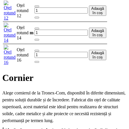
Oțel
Adaugă
rotund
în coș
12
Oțel
Adaugă
rotund
m
în coș
14
Oțel
Adaugă
rotund
în coș
16
Cornier
Alege cornierul de la Tronex-Com, disponibil în diferite dimensiuni,
pentru soluții durabile și de încredere. Fabricat din oțel de calitate
superioară, acest material este ideal pentru realizarea de structuri
solide, cadre metalice și alte proiecte ce necesită rezistență și
performanță pe termen lung.