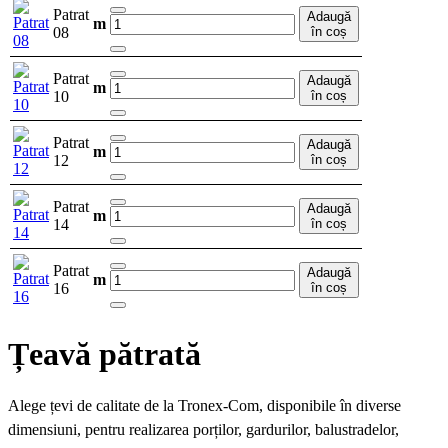
Patrat
Adaugă
m
08
în coș
Patrat
Adaugă
m
10
în coș
Patrat
Adaugă
m
12
în coș
Patrat
Adaugă
m
14
în coș
Patrat
Adaugă
m
16
în coș
Țeavă pătrată
Alege țevi de calitate de la Tronex-Com, disponibile în diverse
dimensiuni, pentru realizarea porților, gardurilor, balustradelor,