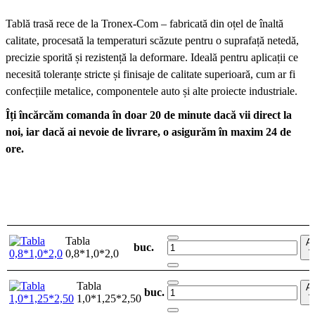
Tablă trasă rece de la Tronex-Com – fabricată din oțel de înaltă
calitate, procesată la temperaturi scăzute pentru o suprafață netedă,
precizie sporită și rezistență la deformare. Ideală pentru aplicații ce
necesită toleranțe stricte și finisaje de calitate superioară, cum ar fi
confecțiile metalice, componentele auto și alte proiecte industriale.
Îți încărcăm comanda în doar 20 de minute dacă vii direct la
noi, iar dacă ai nevoie de livrare, o asigurăm în maxim 24 de
ore.
Tabla
A
buc.
0,8*1,0*2,0
î
Tabla
A
buc.
1,0*1,25*2,50
î