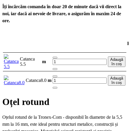
Îți încărcăm comanda în doar 20 de minute dacă vii direct la
noi, iar dacă ai nevoie de livrare, o asigurăm în maxim 24 de
ore.
P
Catanca
Adaugă
m
5.5
în coș
Adaugă
Catanca8.0
m
în coș
Oțel rotund
Oțelul rotund de la Tronex-Com - disponibil în diametre de la 5,5
mm la 16 mm, este ideal pentru structuri metalice, construcții și