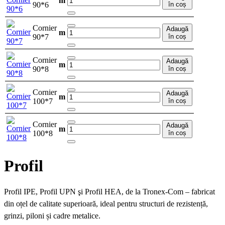
m
90*6
în coș
Cornier
Adaugă
m
90*7
în coș
Cornier
Adaugă
m
90*8
în coș
Cornier
Adaugă
m
100*7
în coș
Cornier
Adaugă
m
100*8
în coș
Profil
Profil IPE, Profil UPN şi Profil HEA, de la Tronex-Com – fabricat
din oțel de calitate superioară, ideal pentru structuri de rezistență,
grinzi, piloni și cadre metalice.