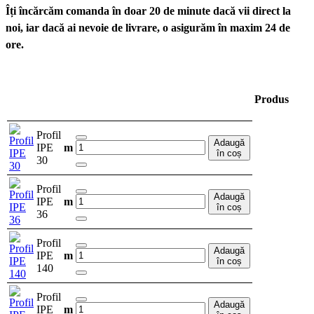
Îți încărcăm comanda în doar 20 de minute dacă vii direct la
noi, iar dacă ai nevoie de livrare, o asigurăm în maxim 24 de
ore.
Produs
Profil
Adaugă
IPE
m
în coș
30
Profil
Adaugă
IPE
m
în coș
36
Profil
Adaugă
IPE
m
în coș
140
Profil
Adaugă
IPE
m