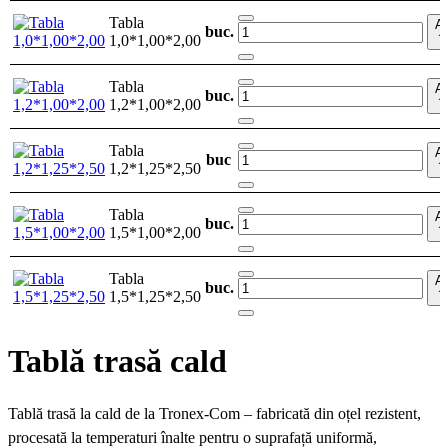
Tabla
A
buc.
1,0*1,00*2,00
î
Tabla
A
buc.
1,2*1,00*2,00
î
Tabla
A
buc
1,2*1,25*2,50
î
Tabla
A
buc.
1,5*1,00*2,00
î
Tabla
A
buc.
1,5*1,25*2,50
î
Tablă trasă cald
Tablă trasă la cald de la Tronex-Com – fabricată din oțel rezistent,
procesată la temperaturi înalte pentru o suprafață uniformă,