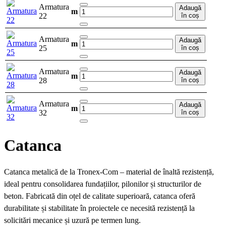
Armatura
Adaugă
m
22
în coș
Armatura
Adaugă
m
25
în coș
Armatura
Adaugă
m
28
în coș
Armatura
Adaugă
m
32
în coș
Catanca
Catanca metalică de la Tronex-Com – material de înaltă rezistență,
ideal pentru consolidarea fundațiilor, pilonilor și structurilor de
beton. Fabricată din oțel de calitate superioară, catanca oferă
durabilitate și stabilitate în proiectele ce necesită rezistență la
solicitări mecanice și uzură pe termen lung.