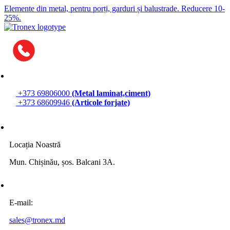
Elemente din metal, pentru porți, garduri și balustrade.
Reducere 10-
25%.
+373 69806000
(Metal laminat,ciment)
+373 68609946
(Articole forjate)
Locația Noastră
Mun. Chișinău, șos. Balcani 3A.
E-mail:
sales@tronex.md