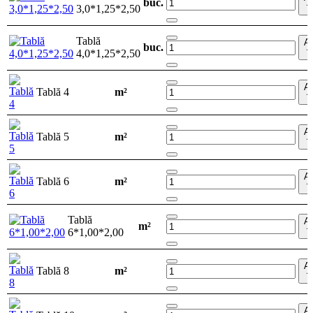
buc.
3,0*1,25*2,50
î
Tablă
A
buc.
4,0*1,25*2,50
î
A
Tablă 4
m²
î
A
Tablă 5
m²
î
A
Tablă 6
m²
î
Tablă
A
m²
6*1,00*2,00
î
A
Tablă 8
m²
î
A