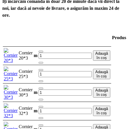
Îți încărcăm comanda în doar 20 de minute dacă vii direct la
noi, iar dacă ai nevoie de livrare, o asigurăm în maxim 24 de
ore.
Produs
Cornier
Adaugă
m
20*3
în coș
Cornier
Adaugă
25*3
în coș
Cornier
Adaugă
m
30*3
în coș
Cornier
Adaugă
m
32*3
în coș
Cornier
Adaugă