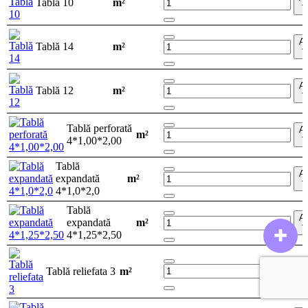
Tablă 10
m²
î
A
Tablă 14
m²
î
A
Tablă 12
m²
î
Tablă perforată
A
m²
4*1,00*2,00
î
Tablă
A
expandată
m²
î
4*1,0*2,0
Tablă
A
expandată
m²
î
✚
4*1,25*2,50
A
Tablă reliefata 3
m²
î