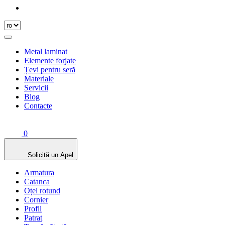
Metal laminat
Elemente forjate
Țevi pentru seră
Materiale
Servicii
Blog
Contacte
0
Solicită un Apel
Armatura
Catanca
Oțel rotund
Cornier
Profil
Patrat