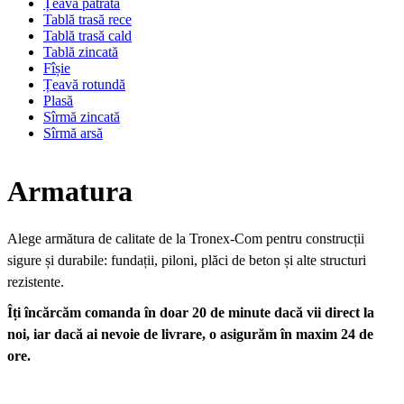
Țeavă pătrată
Tablă trasă rece
Tablă trasă cald
Tablă zincată
Fîșie
Țeavă rotundă
Plasă
Sîrmă zincată
Sîrmă arsă
Armatura
Alege armătura de calitate de la Tronex-Com pentru construcții
sigure și durabile: fundații, piloni, plăci de beton și alte structuri
rezistente.
Îți încărcăm comanda în doar 20 de minute dacă vii direct la
noi, iar dacă ai nevoie de livrare, o asigurăm în maxim 24 de
ore.