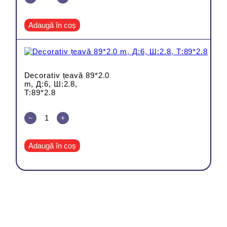
Adaugă în coș
Decorativ țeavă 89*2.0
m, Д:6, Ш:2.8,
Т:89*2.8
Adaugă în coș