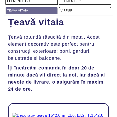
ELEMENTE C/K
ELEMENT S/K
ȚEAVĂ VITAIA
VÎRFURI
Țeavă vitaia
Țeavă rotundă răsucită din metal. Acest
ul
Total
element decorativ este perfect pentru
construcții exterioare: porți, garduri,
balustrade și balcoane.
Îți încărcăm comanda în doar 20 de
minute dacă vii direct la noi, iar dacă ai
nevoie de livrare, o asigurăm în maxim
24 de ore.