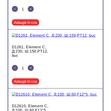
Adaugă în coș
D1261, Element C,
Д:230, Ш:150,PT12,
buc
Adaugă în coș
D12610, Element C,
Д:100, Ш:60,F12*5,