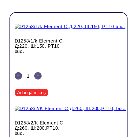
D1258/1/k Element C
Д:220, Ш:150, PT10
buc.
Adaugă în coș
ul
Total
D1258/2/K Element C
Д:260, Ш:200,PT10,
buc.