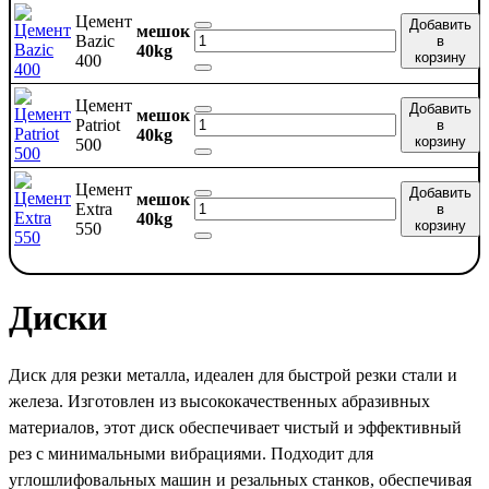
Цемент
Добавить
мешок
Bazic
в
40kg
корзину
400
Цемент
Добавить
мешок
Patriot
в
40kg
корзину
500
Цемент
Добавить
мешок
Extra
в
40kg
корзину
550
Диски
Диск для резки металла, идеален для быстрой резки стали и
железа. Изготовлен из высококачественных абразивных
материалов, этот диск обеспечивает чистый и эффективный
рез с минимальными вибрациями. Подходит для
углошлифовальных машин и резальных станков, обеспечивая