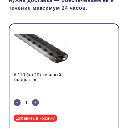
нужна доставка — обеспечиваем её в
Кол-во
Total
течение максимум 24 часов.
A 110 (кв 10) кованый
квадрат m
Добавить в корзину