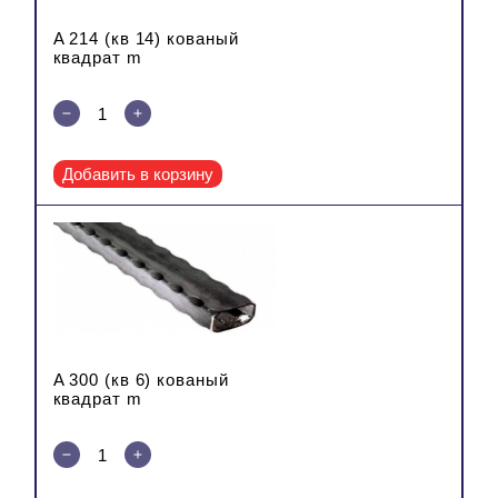
A 214 (кв 14) кованый
квадрат m
Добавить в корзину
A 300 (кв 6) кованый
квадрат m