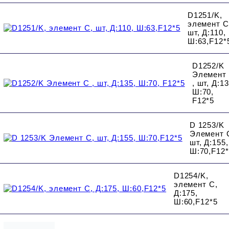
D1251/K,
элемент C
шт, Д:110,
Ш:63,F12*
D1252/K
Элемент
, шт, Д:13
Ш:70,
F12*5
D 1253/K
Элемент 
шт, Д:155,
Ш:70,F12
D1254/K,
элемент C,
Д:175,
Ш:60,F12*5