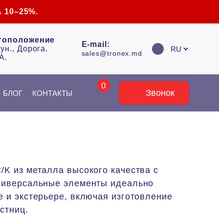
 10–25%.
тоположение
E-mail:
ун., Дорога.
sales@tronex.md
A.
0
Звонок
БЛОГ
КОНТАКТЫ
K из металла высокого качества с
универсальные элементы идеально
 и экстерьере, включая изготовление
стниц.