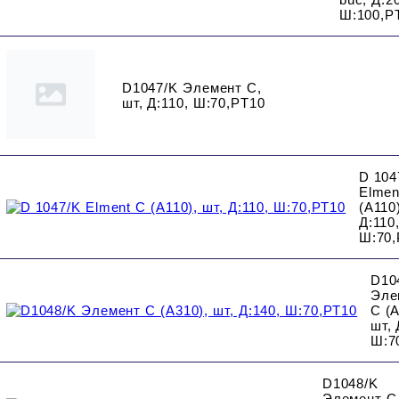
Ш:100,P
D1047/K Элемент C,
шт, Д:110, Ш:70,PT10
D 104
Elmen
(A110)
Д:110
Ш:70,
D10
Эле
C (A
шт, 
Ш:7
D1048/K
Элемент C