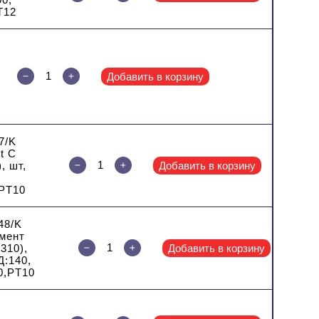
T12
Добавить в корзину
7/K
t C
, шт,
Добавить в корзину
,
PT10
48/K
мент
310),
Добавить в корзину
Д:140,
0,PT10
,