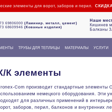
еские элементы для ворот, заборов и перил.
СКИДКА
Наше мес
73 69806000
(Ламинир. металл, цемент)
Кишинев м
73 68609946
(Кованые изделия)
Балканы 3
ЕМЕНТЫ
ТРУБЫ ДЛЯ ТЕПЛИЦЫ
МАТЕРИАЛЫ
УСЛУГИ
К/К элементы
ronex-Com производит стандартные элементы C/
использованием немецкого оборудования. Эти 
одходят для различных применений в интерьере
орот, заборов, перил, балконов и внутренних ле