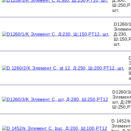
Д:300,
Ш:250,P
шт.
D1260/
Элемен
Д:230,
Ш:150,
шт.
D
p
ш
D1260/3
Элемент
шт, Д:28
Ш:250,P
D 1452/k
Элемент
buc, Д:2