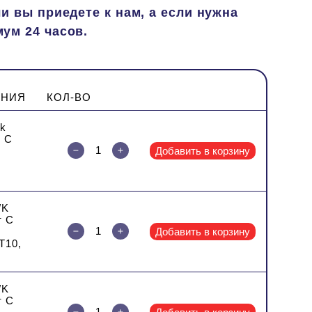
и вы приедете к нам, а если нужна
ум 24 часов.
ЕНИЯ
КОЛ-ВО
/k
 C
Добавить в корзину
.
/K
т C
Добавить в корзину
T10,
/K
т C