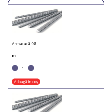
Armatură 08
m
Adaugă în coș