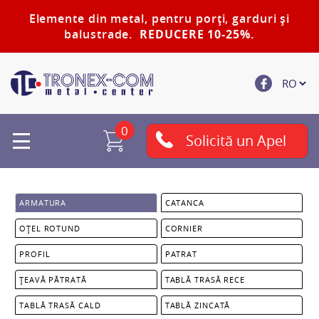
Elemente din metal, pentru porți, garduri și
balustrade.
REDUCERE 10-25%.
0
Solicită un Apel
ARMATURA
CATANCA
OȚEL ROTUND
CORNIER
PROFIL
PATRAT
ȚEAVĂ PĂTRATĂ
TABLĂ TRASĂ RECE
TABLĂ TRASĂ CALD
TABLĂ ZINCATĂ