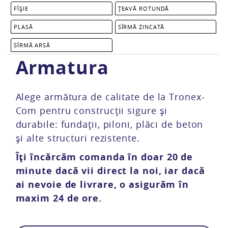
FÎȘIE
ȚEAVĂ ROTUNDĂ
PLASĂ
SÎRMĂ ZINCATĂ
SÎRMĂ ARSĂ
Armatura
Alege armătura de calitate de la Tronex-
Com pentru construcții sigure și
mărul
Total
durabile: fundații, piloni, plăci de beton
și alte structuri rezistente.
Îți încărcăm comanda în doar 20 de
minute dacă vii direct la noi, iar dacă
ai nevoie de livrare, o asigurăm în
maxim 24 de ore.