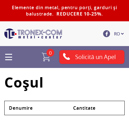
Elemente din metal, pentru porți, garduri și
balustrade.
REDUCERE 10-25%.
0
Solicită un Apel
Coșul
mărul
Total
Denumire
Cantitate