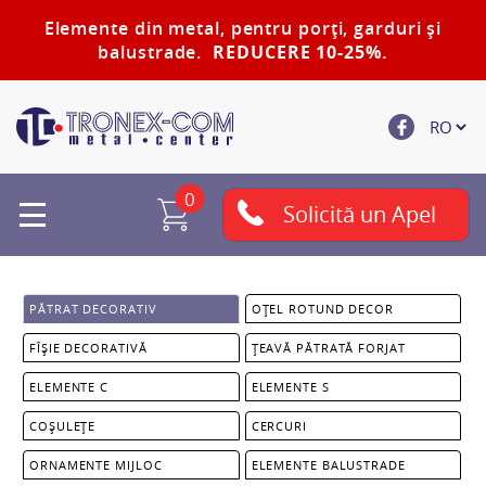
Elemente din metal, pentru porți, garduri și
balustrade.
REDUCERE 10-25%.
0
Solicită un Apel
PĂTRAT DECORATIV
OȚEL ROTUND DECOR
FÎȘIE DECORATIVĂ
ȚEAVĂ PĂTRATĂ FORJAT
ELEMENTE C
ELEMENTE S
COȘULEȚE
CERCURI
ORNAMENTE MIJLOC
ELEMENTE BALUSTRADE