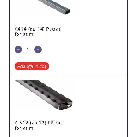
A414 (кв 14) Pătrat
forjat m
Adaugă în coș
A 612 (кв 12) Pătrat
forjat m