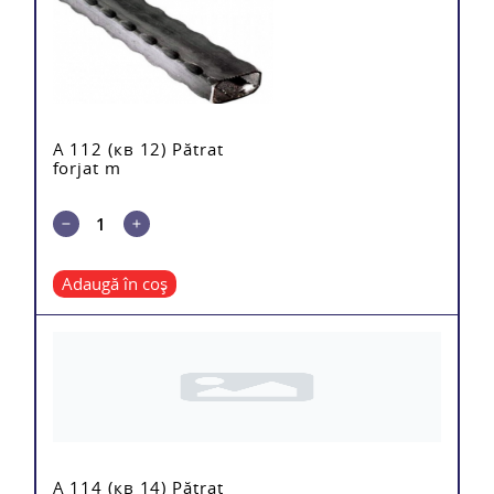
A 112 (кв 12) Pătrat
forjat m
Adaugă în coș
A 114 (кв 14) Pătrat