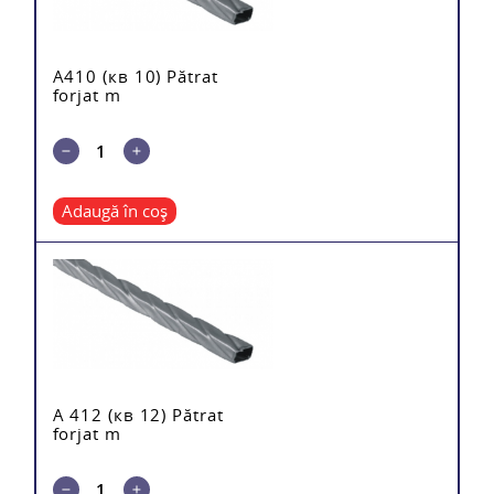
A410 (кв 10) Pătrat
forjat m
Adaugă în coș
A 412 (кв 12) Pătrat
forjat m