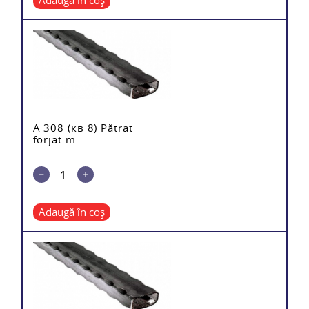
Adaugă în coș
A 308 (кв 8) Pătrat
forjat m
Adaugă în coș