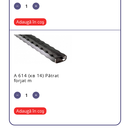
Adaugă în coș
A 614 (кв 14) Pătrat
forjat m
Adaugă în coș