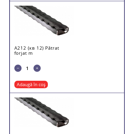
A212 (кв 12) Pătrat
forjat m
Adaugă în coș