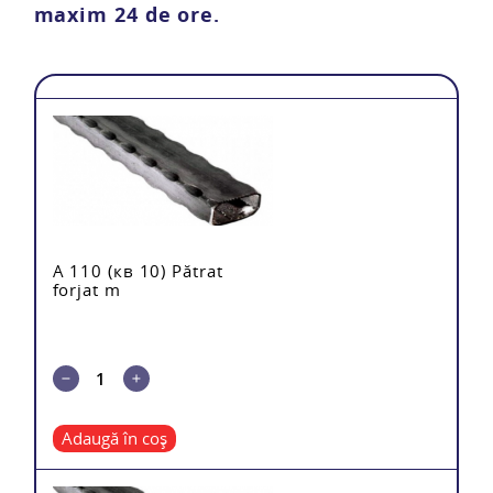
maxim 24 de ore.
mărul
Total
A 110 (кв 10) Pătrat
forjat m
Adaugă în coș