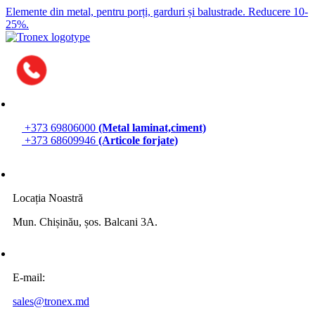
Elemente din metal, pentru porți, garduri și balustrade.
Reducere 10-
25%.
+373 69806000
(Metal laminat,ciment)
+373 68609946
(Articole forjate)
Locația Noastră
Mun. Chișinău, șos. Balcani 3A.
E-mail:
sales@tronex.md